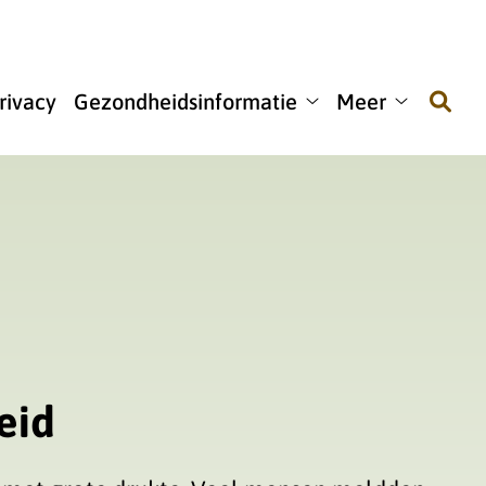
rivacy
Gezondheidsinformatie
Meer
ne
Gezondheidsinformati
Meer
len
submenu
submenu
menu
eid