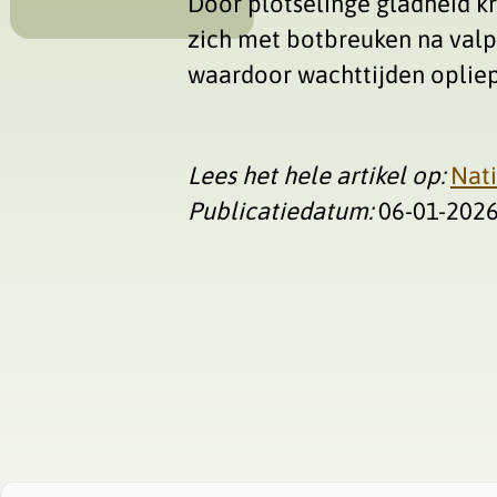
Door plotselinge gladheid 
zich met botbreuken na valpa
waardoor wachttijden opliep
Lees het hele artikel op:
Nat
Publicatiedatum:
06-01-202