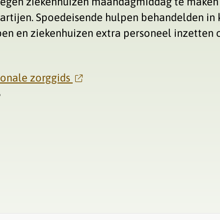
kregen ziekenhuizen maandagmiddag te maken
rtijen. Spoedeisende hulpen behandelden in kor
en en ziekenhuizen extra personeel inzetten 
ionale zorggids
6