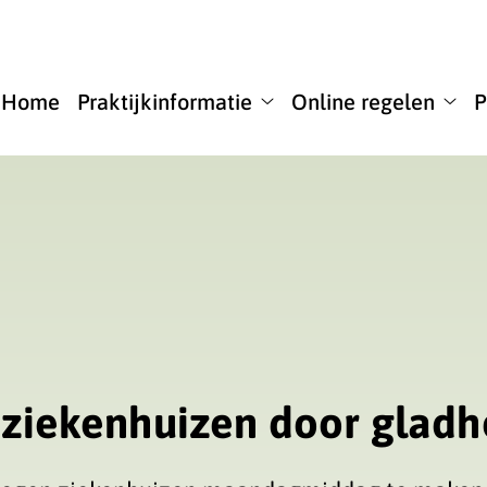
u
Home
Praktijkinformatie
Online regelen
P
Praktijkinformatie
Onli
submenu
rege
sub
 ziekenhuizen door gladh