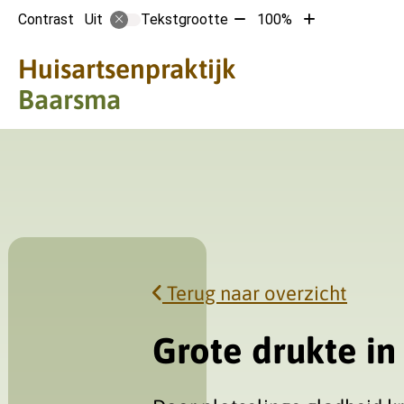
Tekst
Tekst
Contrast
Tekstgrootte
100%
Uit
verkleinen
vergroten
met
met
Hoofdmen
Huisartsenpraktijk
10%
10%
Baarsma
Terug naar overzicht
Grote drukte in