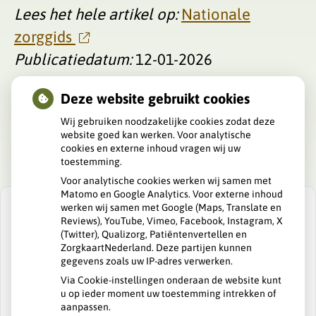
Lees het hele artikel op:
Nationale
zorggids
Publicatiedatum:
12-01-2026
Deze website gebruikt cookies
Wij gebruiken noodzakelijke cookies zodat deze
website goed kan werken. Voor analytische
cookies en externe inhoud vragen wij uw
toestemming.
Voor analytische cookies werken wij samen met
Matomo en Google Analytics. Voor externe inhoud
werken wij samen met Google (Maps, Translate en
Reviews), YouTube, Vimeo, Facebook, Instagram, X
(Twitter), Qualizorg, Patiëntenvertellen en
ZorgkaartNederland. Deze partijen kunnen
U heeft geen toestemming gegeven voor
gegevens zoals uw IP-adres verwerken.
externe inhoud
die nodig is om dit te
zien.
Via Cookie-instellingen onderaan de website kunt
u op ieder moment uw toestemming intrekken of
Cookie-instellingen wijzigen
aanpassen.