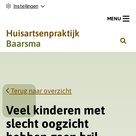
Instellingen
MENU
Huisartsenpraktijk
H
Baarsma
o
o
f
d
m
Terug naar overzicht
e
n
u
Veel kinderen met
slecht oogzicht