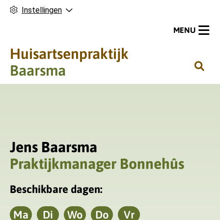
Instellingen
MENU
Huisartsenpraktijk
H
Baarsma
o
o
f
d
m
Jens Baarsma
e
n
Praktijkmanager Bonnehûs
u
Beschikbare dagen:
Ma
Di
Wo
Do
Vr